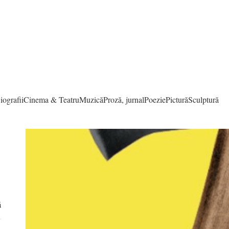
iografii
Cinema & Teatru
Muzică
Proză, jurnal
Poezie
Pictură
Sculptură
ă