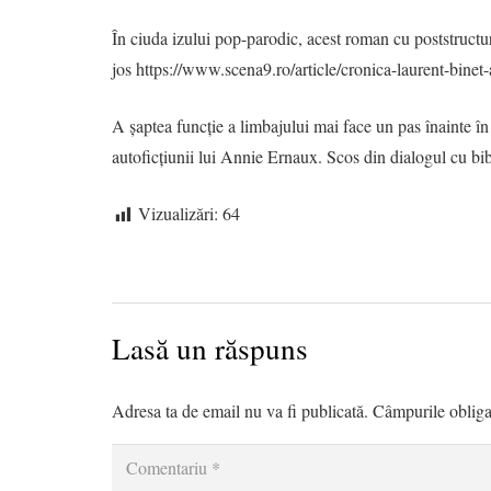
În ciuda izului pop-parodic, acest roman cu poststructura
jos https://www.scena9.ro/article/cronica-laurent-binet-
A șaptea funcție a limbajului mai face un pas înainte î
autoficțiunii lui Annie Ernaux. Scos din dialogul cu bibl
Vizualizări:
64
Lasă un răspuns
Adresa ta de email nu va fi publicată.
Câmpurile obliga