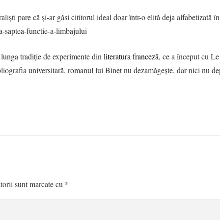
liști pare că și-ar găsi cititorul ideal doar într-o elită deja alfabetizat
a-saptea-functie-a-limbajului
n lunga tradiție de experimente din
literatura franceză
, ce a început cu L
iografia universitară, romanul lui Binet nu dezamăgește, dar nici nu depăș
torii sunt marcate cu
*