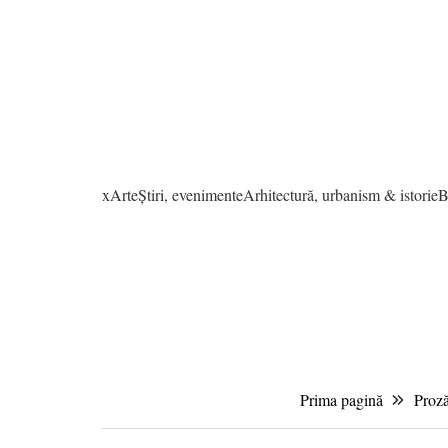
xArte
Știri, evenimente
Arhitectură, urbanism & istorie
B
Prima pagină
Proz