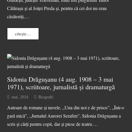
Călărașu și al Joiței Preda și, pentru că cei doi nu erau
căsătoriți,…
citește…
Sidonia Drăgușanu (4 aug. 1908 – 3 mai
1971), scriitoare, jurnalistă și dramaturgă
mai, 2024
Biografii
Autoare de romane și nuvele, „Una din noi e de prisos”, „Într-o
gară mică”, „Jurnalul Aurorei Serafim”, Sidonia Drăgușanu a
scris și cărți pentru copii, dar și piese de teatru.…