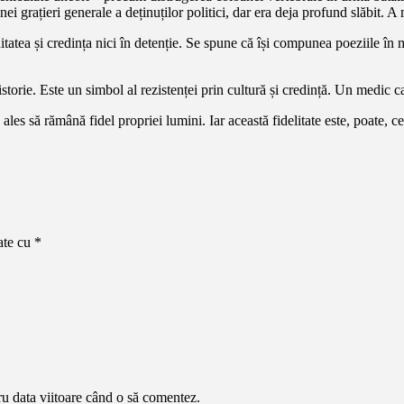
nei grațieri generale a deținuților politici, dar era deja profund slăbit. A
tea și credința nici în detenție. Se spune că își compunea poeziile în mint
 istorie. Este un simbol al rezistenței prin cultură și credință. Un medic 
 a ales să rămână fidel propriei lumini. Iar această fidelitate este, poate, 
ate cu
*
ru data viitoare când o să comentez.