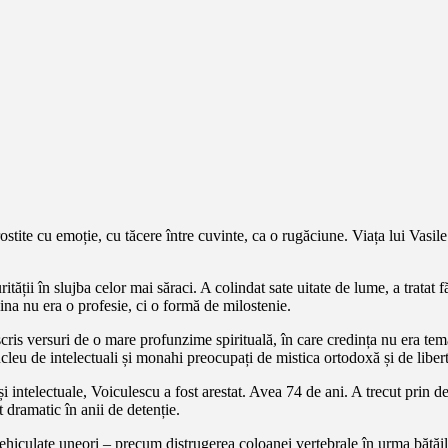
r rostite cu emoție, cu tăcere între cuvinte, ca o rugăciune. Viața lui Vas
ității în slujba celor mai săraci. A colindat sate uitate de lume, a tratat 
na nu era o profesie, ci o formă de milostenie.
a scris versuri de o mare profunzime spirituală, în care credința nu era temă
eu de intelectuali și monahi preocupați de mistica ortodoxă și de libert
 intelectuale, Voiculescu a fost arestat. Avea 74 de ani. A trecut prin de
t dramatic în anii de detenție.
 vehiculate uneori – precum distrugerea coloanei vertebrale în urma bătăilo