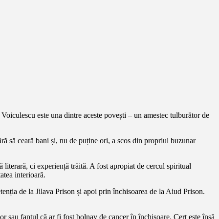
ile Voiculescu este una dintre aceste povești – un amestec tulburător de
fără să ceară bani și, nu de puține ori, a scos din propriul buzunar
 literară, ci experiență trăită. A fost apropiat de cercul spiritual
atea interioară.
tenția de la Jilava Prison și apoi prin închisoarea de la Aiud Prison.
r sau faptul că ar fi fost bolnav de cancer în închisoare. Cert este însă