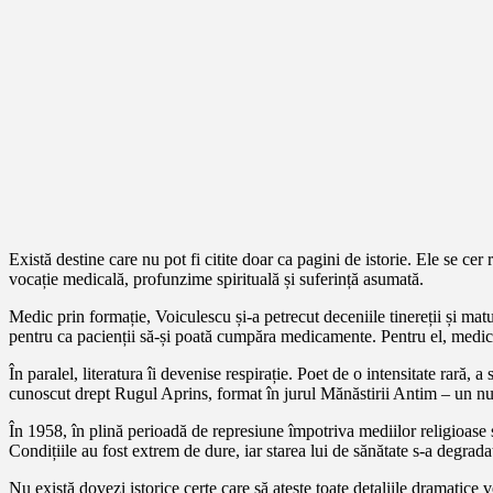
Există destine care nu pot fi citite doar ca pagini de istorie. Ele se ce
vocație medicală, profunzime spirituală și suferință asumată.
Medic prin formație, Voiculescu și-a petrecut deceniile tinereții și matur
pentru ca pacienții să-și poată cumpăra medicamente. Pentru el, medici
În paralel, literatura îi devenise respirație. Poet de o intensitate rară, 
cunoscut drept Rugul Aprins, format în jurul Mănăstirii Antim – un nucl
În 1958, în plină perioadă de represiune împotriva mediilor religioase și
Condițiile au fost extrem de dure, iar starea lui de sănătate s-a degrada
Nu există dovezi istorice certe care să ateste toate detaliile dramatice