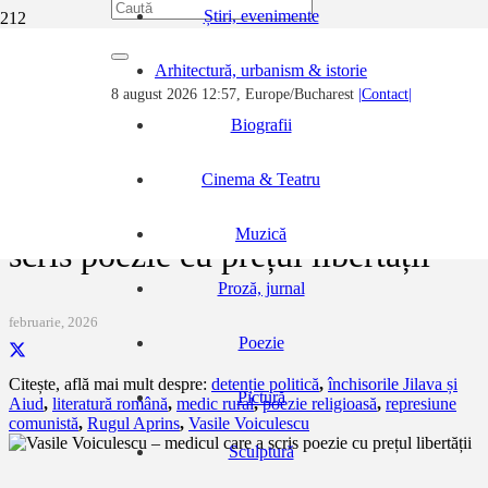
Știri, evenimente
Prima pagină
Arhitectură, urbanism & istorie
Poezie
8 august 2026 12:57, Europe/Bucharest
|Contact|
Vasile Voiculescu – medicul care a scris poezie cu prețul libertății
Biografii
Cinema & Teatru
Vasile Voiculescu – medicul care 
Muzică
scris poezie cu prețul libertății
Proză, jurnal
februarie, 2026
Poezie
Citește, află mai mult despre:
detenție politică
,
închisorile Jilava și
Pictură
Aiud
,
literatură română
,
medic rural
,
poezie religioasă
,
represiune
comunistă
,
Rugul Aprins
,
Vasile Voiculescu
Sculptură