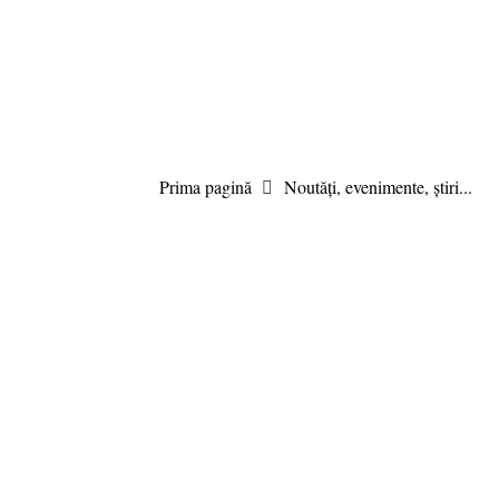
8 august 2026 18:40, Europe/Bucharest
|Contact|
Prima pagină
Noutăți, evenimente, știri...