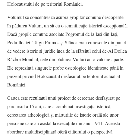
Holocaustului de pe teritoriul României.
Volumul se concentrează asupra gropilor comune descoperite
în pădurea Vulturi, un sit cu o semnificație istorică excepțională.
Dacă gropile comune asociate Pogromul de la Iași din Iași,
Podu Iloaiei, Târgu Frumos și Stânca erau cunoscute din punct
de vedere istoric și juridic încă de la sfârșitul celui de-Al Doilea
Război Mondial, cele din pădurea Vulturi au o valoare aparte.
Ele reprezintă singurele probe osteologice identificate până în
prezent privind Holocaustul desfășurat pe teritoriul actual al
României.
Cartea este rezultatul unui proiect de cercetare desfășurat pe
parcursul a 15 ani, care a combinat investigația istorică,
cercetarea arheologică și mărturiile de istorie orală ale unor
persoane care au asistat la execuțiile din anul 1941. Această
abordare multidisciplinară oferă cititorului o perspectivă