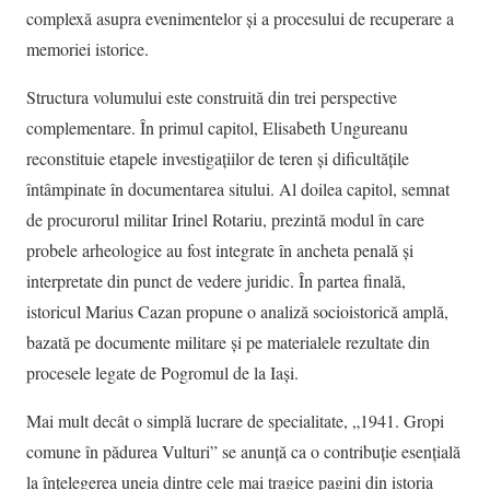
complexă asupra evenimentelor și a procesului de recuperare a
memoriei istorice.
Structura volumului este construită din trei perspective
complementare. În primul capitol, Elisabeth Ungureanu
reconstituie etapele investigațiilor de teren și dificultățile
întâmpinate în documentarea sitului. Al doilea capitol, semnat
de procurorul militar Irinel Rotariu, prezintă modul în care
probele arheologice au fost integrate în ancheta penală și
interpretate din punct de vedere juridic. În partea finală,
istoricul Marius Cazan propune o analiză socioistorică amplă,
bazată pe documente militare și pe materialele rezultate din
procesele legate de Pogromul de la Iași.
Mai mult decât o simplă lucrare de specialitate, „1941. Gropi
comune în pădurea Vulturi” se anunță ca o contribuție esențială
la înțelegerea uneia dintre cele mai tragice pagini din istoria