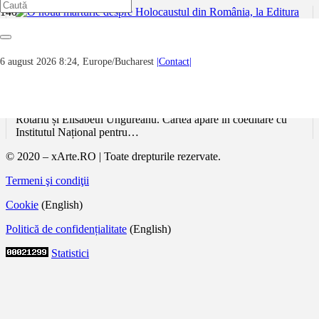
O nouă mărturie despre Holocaustul din
6 august 2026 8:24, Europe/Bucharest
|Contact|
România, la Editura Polirom
În curând, Editura Polirom va publica volumul „1941. Gropi
comune în pădurea Vulturi”, semnat de Marius Cazan, Irinel
Rotariu și Elisabeth Ungureanu. Cartea apare în coeditare cu
Institutul Național pentru…
© 2020 – xArte.RO | Toate drepturile rezervate.
Termeni şi condiţii
Cookie
(English)
Politică de confidențialitate
(English)
Statistici