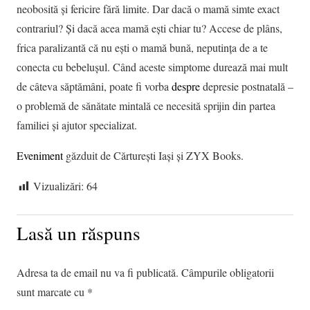
neobosită și fericire fără limite. Dar dacă o mamă simte exact
contrariul? Și dacă acea mamă ești chiar tu? Accese de plâns,
frica paralizantă că nu ești o mamă bună, neputința de a te
conecta cu bebelușul. Când aceste simptome durează mai mult
de câteva săptămâni, poate fi vorba
despre
depresie postnatală –
o problemă de sănătate mintală ce necesită sprijin din partea
familiei și ajutor specializat.
Eveniment
găzduit de Cărturești Iași şi ZYX Books.
Vizualizări:
64
Lasă un răspuns
Adresa ta de email nu va fi publicată.
Câmpurile obligatorii
sunt marcate cu
*