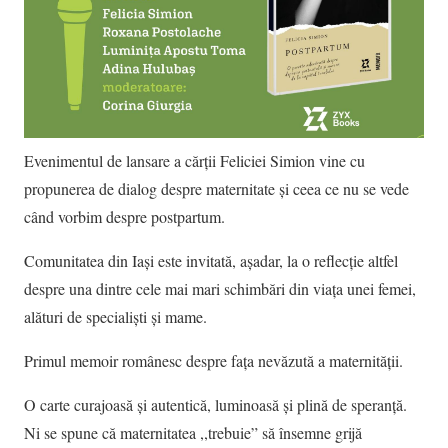
Evenimentul de lansare a cărții Feliciei Simion vine cu
propunerea de dialog despre maternitate și ceea ce nu se vede
când vorbim despre postpartum.
Comunitatea din Iași este invitată, așadar, la o reflecție altfel
despre una dintre cele mai mari schimbări din viața unei femei,
alături de specialiști și mame.
Primul memoir românesc despre fața nevăzută a maternității.
O carte curajoasă și autentică, luminoasă și plină de speranță.
Ni se spune că maternitatea ,,trebuie” să însemne grijă