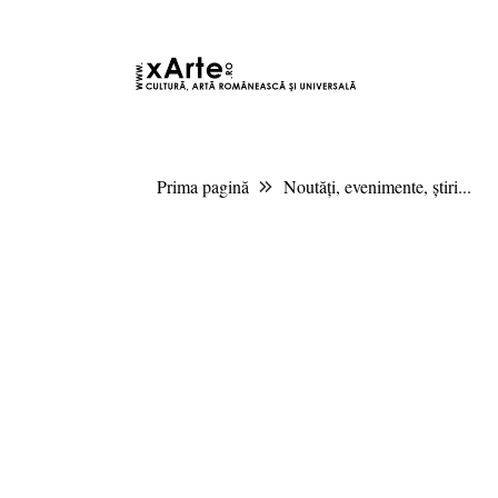
9 august 2026 4:53, Europe/Bucharest
|Contact|
Prima pagină
Noutăți, evenimente, știri...