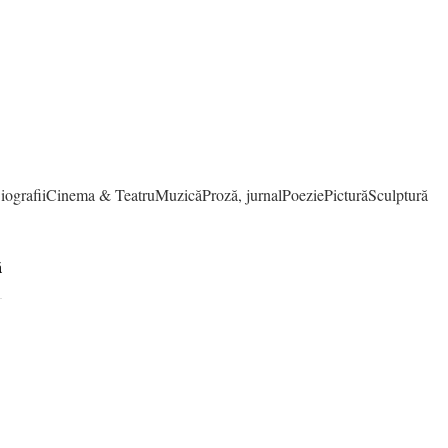
iografii
Cinema & Teatru
Muzică
Proză, jurnal
Poezie
Pictură
Sculptură
ă