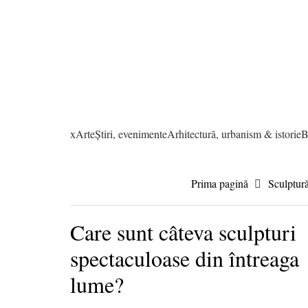
xArte
Știri, evenimente
Arhitectură, urbanism & istorie
B
Prima pagină
Sculptur
Care sunt câteva sculpturi
spectaculoase din întreaga
lume?