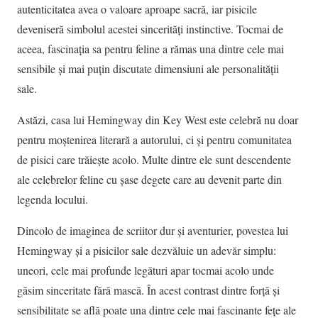
autenticitatea avea o valoare aproape sacră, iar pisicile
deveniseră simbolul acestei sincerități instinctive. Tocmai de
aceea, fascinația sa pentru feline a rămas una dintre cele mai
sensibile și mai puțin discutate dimensiuni ale personalității
sale.
Astăzi, casa lui Hemingway din Key West este celebră nu doar
pentru moștenirea literară a autorului, ci și pentru comunitatea
de pisici care trăiește acolo. Multe dintre ele sunt descendente
ale celebrelor feline cu șase degete care au devenit parte din
legenda locului.
Dincolo de imaginea de scriitor dur și aventurier, povestea lui
Hemingway și a pisicilor sale dezvăluie un adevăr simplu:
uneori, cele mai profunde legături apar tocmai acolo unde
găsim sinceritate fără mască. În acest contrast dintre forță și
sensibilitate se află poate una dintre cele mai fascinante fețe ale