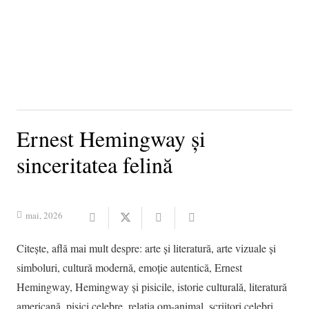
Ernest Hemingway și
sinceritatea felină
mai, 2026
Citește, află mai mult despre:
arte și literatură
,
arte vizuale și
simboluri
,
cultură modernă
,
emoție autentică
,
Ernest
Hemingway
,
Hemingway și pisicile
,
istorie culturală
,
literatură
americană
,
pisici celebre
,
relația om-animal
,
scriitori celebri
,