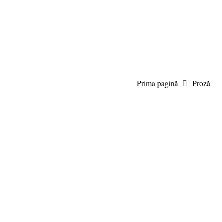
7 august 2026 23:21, Europe/Bucharest
|Contact|
Prima pagină
Proză