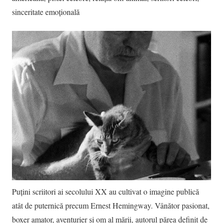
sinceritate emoțională
Puțini scriitori ai secolului XX au cultivat o imagine publică
atât de puternică precum Ernest Hemingway. Vânător pasionat,
boxer amator, aventurier și om al mării, autorul părea definit de