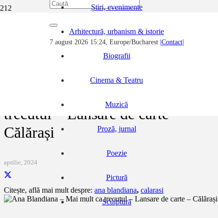
Știri, evenimente
Prima pagină
Arhitectură, urbanism & istorie
Noutăți, evenimente, știri...
7 august 2026 15:24, Europe/Bucharest
|Contact|
Ana Blandiana – Mai mult ca trecutul – Lansare de carte – Călărași
Biografii
Cinema & Teatru
Ana Blandiana – Mai mult ca
Muzică
trecutul – Lansare de carte –
Călărași
Proză, jurnal
Poezie
aprilie, 2024
Pictură
Citește, află mai mult despre:
ana blandiana
,
calarasi
Sculptură