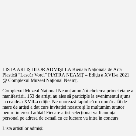
LISTA ARTIȘTILOR ADMIȘI LA Bienala Naţională de Artă
Plastică “Lascăr Vorel” PIATRA NEAMŢ – Ediţia a XVII-a 2021
@ Complexul Muzeal Național Neamț.
Complexul Muzeal Național Neamț anunță încheierea primei etape a
manifestării. 153 de artiști au ales să participle la evenimentul ajuns
la cea de-a XVII-a ediție. Ne onorează faptul că un număr atât de
mare de artiști a dat curs invitației noastre și le mulțumim tututor
pentru interesul arătat! Fiecare artist selecționat va fi anunțat
personal pe adresa de e-mail cu ce lucrare va intra în concurs.
Lista artiștilor admiși: