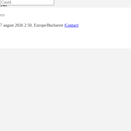
Prima pagină
Pictură
Bienala Naţională de Artă Plastică “Lascăr Vorel” PIATRA
7 august 2026 2:50, Europe/Bucharest
|Contact|
NEAMŢ – Ediţia a XVII-a 2021