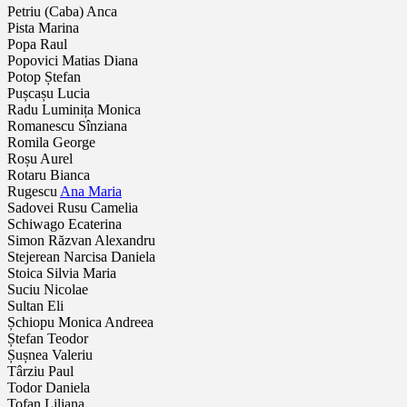
Petriu (Caba) Anca
Pista Marina
Popa Raul
Popovici Matias Diana
Potop Ștefan
Pușcașu Lucia
Radu Luminița Monica
Romanescu Sînziana
Romila George
Roșu Aurel
Rotaru Bianca
Rugescu
Ana Maria
Sadovei Rusu Camelia
Schiwago Ecaterina
Simon Răzvan Alexandru
Stejerean Narcisa Daniela
Stoica Silvia Maria
Suciu Nicolae
Sultan Eli
Șchiopu Monica Andreea
Ștefan Teodor
Șușnea Valeriu
Târziu Paul
Todor Daniela
Tofan Liliana