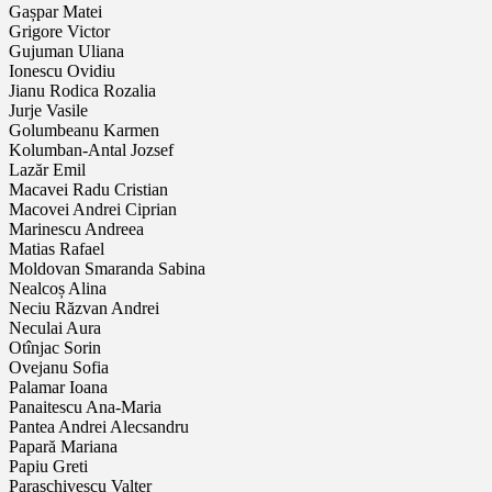
Gașpar Matei
Grigore Victor
Gujuman Uliana
Ionescu Ovidiu
Jianu Rodica Rozalia
Jurje Vasile
Golumbeanu Karmen
Kolumban-Antal Jozsef
Lazăr Emil
Macavei Radu Cristian
Macovei Andrei Ciprian
Marinescu Andreea
Matias Rafael
Moldovan Smaranda Sabina
Nealcoș Alina
Neciu Răzvan Andrei
Neculai Aura
Otînjac Sorin
Ovejanu Sofia
Palamar Ioana
Panaitescu Ana-Maria
Pantea Andrei Alecsandru
Papară Mariana
Papiu Greti
Paraschivescu Valter