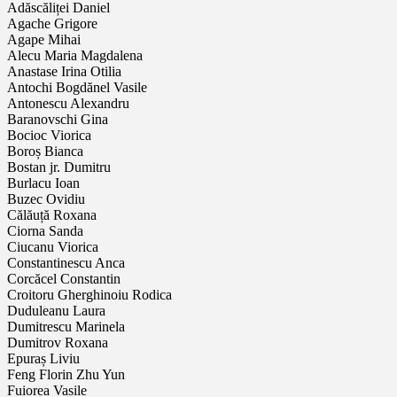
Adăscăliței Daniel
Agache Grigore
Agape Mihai
Alecu Maria Magdalena
Anastase Irina Otilia
Antochi Bogdănel Vasile
Antonescu Alexandru
Baranovschi Gina
Bocioc Viorica
Boroș Bianca
Bostan jr. Dumitru
Burlacu Ioan
Buzec Ovidiu
Călăuță Roxana
Ciorna Sanda
Ciucanu Viorica
Constantinescu Anca
Corcăcel Constantin
Croitoru Gherghinoiu Rodica
Duduleanu Laura
Dumitrescu Marinela
Dumitrov Roxana
Epuraș Liviu
Feng Florin Zhu Yun
Fuiorea Vasile