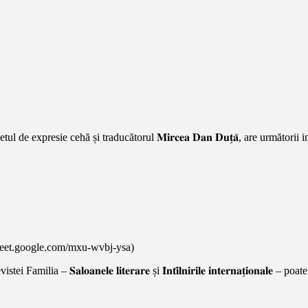
e de poetul de expresie cehă și traducătorul 𝐌𝐢𝐫𝐜𝐞𝐚 𝐃𝐚𝐧 𝐃𝐮𝐭̗𝐚̆, are următorii i
://meet.google.com/mxu-wvbj-ysa)
𝐒𝐚𝐥𝐨𝐚𝐧𝐞𝐥𝐞 𝐥𝐢𝐭𝐞𝐫𝐚𝐫𝐞 și 𝐈̂𝐧𝐭𝐢̂𝐥𝐧𝐢𝐫𝐢𝐥𝐞 𝐢𝐧𝐭𝐞𝐫𝐧𝐚𝐭̗𝐢𝐨𝐧𝐚