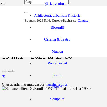
Știri, evenimente
Prima pagină
Arhitectură, urbanism & istorie
Noutăți, evenimente, știri...
8 august 2026 5:16, Europe/Bucharest
|Contact|
Saloanele literare „Familia” #3 – 19 mai – 2021 la 19:30
Biografii
Cinema & Teatru
Saloanele literare „Familia” #3 –
Muzică
19 mai – 2021 la 19:30
Proză, jurnal
mai, 2021
Poezie
Citește, află mai mult despre:
familia revista
Pictură
Sculptură