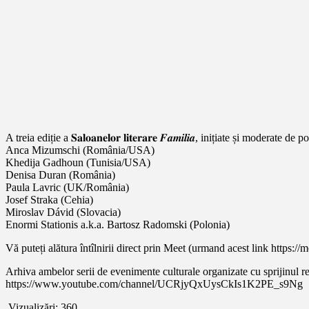
A treia ediție a 𝐒𝐚𝐥𝐨𝐚𝐧𝐞𝐥𝐨𝐫 𝐥𝐢𝐭𝐞𝐫𝐚𝐫𝐞 𝑭𝒂𝒎𝒊𝒍𝒊𝒂, inițiate și moderat
Anca Mizumschi (România/USA)
Khedija Gadhoun (Tunisia/USA)
Denisa Duran (România)
Paula Lavric (UK/România)
Josef Straka (Cehia)
Miroslav Dávid (Slovacia)
Enormi Stationis a.k.a. Bartosz Radomski (Polonia)
Vă puteți alătura întîlnirii direct prin Meet (urmand acest link https
Arhiva ambelor serii de evenimente culturale organizate cu sprijinul revistei Familia – 
https://www.youtube.com/channel/UCRjyQxUysCkIs1K2PE_s9Ng
Vizualizări:
360