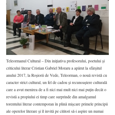
Teleormanul Cultural – Din inițiativa profesorului, poetului și
criticului literar Cristian Gabriel Moraru a apărut la sfârșitul
anului 2017, la Roșiorii de Vede, Teleorman, o nouă revistă cu
caracter strict cultural, un fel de cadou și recunoaștere culturală
care a avut menirea de a fi nici mai mult nici mai puțin decât o
revistă a propiului ei timp care surprinde din amalgamul
torentului literar contemporan în plină mișcare primele principii
ale operelor literare și îl invită pe cititori să-i aspire un numai