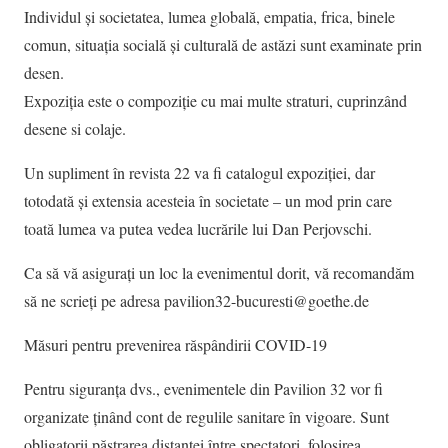
Individul și societatea, lumea globală, empatia, frica, binele
comun, situația socială și culturală de astăzi sunt examinate prin
desen.
Expoziția este o compoziție cu mai multe straturi, cuprinzând
desene si colaje.
Un supliment în revista 22 va fi catalogul expoziției, dar
totodată și extensia acesteia în societate – un mod prin care
toată lumea va putea vedea lucrările lui Dan Perjovschi.
Ca să vă asigurați un loc la evenimentul dorit, vă recomandăm
să ne scrieți pe adresa pavilion32-bucuresti@goethe.de
Măsuri pentru prevenirea răspândirii COVID-19
Pentru siguranța dvs., evenimentele din Pavilion 32 vor fi
organizate ținând cont de regulile sanitare în vigoare. Sunt
obligatorii păstrarea distanței între spectatori, folosirea