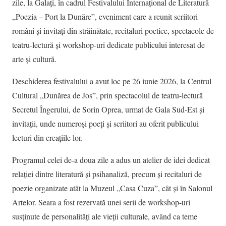
zile, la Galați, în cadrul Festivalului Internațional de Literatură
„Poezia – Port la Dunăre”, eveniment care a reunit scriitori
români și invitați din străinătate, recitaluri poetice, spectacole de
teatru-lectură și workshop-uri dedicate publicului interesat de
arte și cultură.
Deschiderea festivalului a avut loc pe 26 iunie 2026, la Centrul
Cultural „Dunărea de Jos”, prin spectacolul de teatru-lectură
Secretul Îngerului, de Sorin Oprea, urmat de Gala Sud-Est și
invitații, unde numeroși poeți și scriitori au oferit publicului
lecturi din creațiile lor.
Programul celei de-a doua zile a adus un atelier de idei dedicat
relației dintre literatură și psihanaliză, precum și recitaluri de
poezie organizate atât la Muzeul „Casa Cuza”, cât și în Salonul
Artelor. Seara a fost rezervată unei serii de workshop-uri
susținute de personalități ale vieții culturale, având ca teme