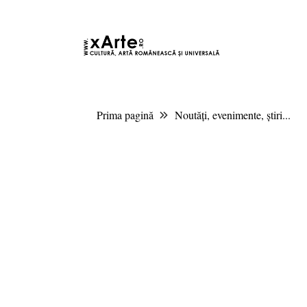
9 august 2026 13:52, Europe/Bucharest
|Contact|
Prima pagină
Noutăți, evenimente, știri...