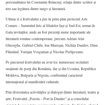
personalitatea lui Constantin Brâncuși, relația dintre scriitor și
text sau legătura dintre tango și literatură.
Ultima zi a festivalului a pus în prim-plan proiectul Arts
Connex – Summitul liric al filialelor Iași și Sud-Est, urmat de
Gala invitaților, unde au fost prezenți nume importante ale
literaturii române contemporane, precum Adrian Alui
Gheorghe, Gabriel Chifu, Ion Mureșan, Nichita Danilov, Dinu
Flămând, Varujan Vosganian și Nicolae Prelipceanu.
Pe parcursul festivalului au avut loc numeroase recitaluri
susținute de poeți din România, dar și din Ucraina, Republica
Moldova, Bulgaria și Nigeria, confirmând caracterul
internațional al manifestării culturale.
Prin diversitatea activităților și dialogul dintre literatură, teatru și
arte, Festivalul „Poezia – Port la Dunăre” și-a consolidat