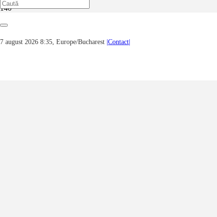
Prima pagină
Noutăți, evenimente, știri...
Festivalul cu Umbrele – ediția a IV a – Galeriile „Dumitru I.
7 august 2026 8:35, Europe/Bucharest
|Contact|
Grumăzescu”