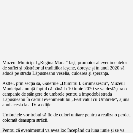
Muzeul Municipal „Regina Maria” Iași, promotor al evenimentelor
de suflet și păstrător al tradițiilor ieșene, dorește și în anul 2020 să
aducă pe strada Lăpușneanu veselia, culoarea și speranța.
Astfel, prin secția sa, Galeriile „Dumitru I. Grumăzescu”, Muzeul
Municipal anunță faptul că până la 10 iunie 2020 se va desfășura o
campanie de stângere de umbrele pentru a împodobi strada
Lăpușneanu în cadrul evenimentului „Festivalul cu Umbrele”, ajuns
anul acesta la a IV a ediție.
Umbrelele vor trebui să fie de culori unitare pentru a realiza o perdea
colorată deasupra străzii.
Pentru că evenimentul va avea loc începând cu luna iunie și se va