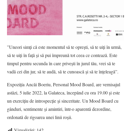
”Uneori simți că este momentul să te oprești, să te uiți în urmă,
să te uiți în față și să pui împreună tot ceea ce contează. Este
timpul pentru secunda în care privești în jurul tău, vrei să te
vadă cei din jur, să te audă, să te cunoască și să te înțeleagă”.
Expozițía Ancăi Boeriu, Personal Mood Board, are vernisajul
astăzi, 5 iulie 2022, la Galateca, începând cu ora 19.00 și este
un exercițiu de introspecție și sinceritate. Un Mood Board cu
gânduri, sentimente și amintiri, într-o aparentă dezordine,
ordonată de rigoarea unei linii roșii.
Vizualizări:
142