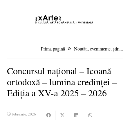
10 august 2026 8:24, Europe/Bucharest
|Contact|
Prima pagină
Noutăți, evenimente, știri...
Concursul național – Icoană
ortodoxă – lumina credinței –
Ediția a XV-a 2025 – 2026
februarie, 2026