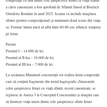
compoziție cu una dintre cele șaisprezece femei cu viață sfântă
a căror canonizare a fost aprobată de Sfântul Sinod al Bisericii
Ortodoxe Române în anul 2025. Icoana va include imaginea
sfintei (portret compozițional) și minimum două scene din viața
sa. Format: latura mică să aibă între 60-80 cm; tehnică: tempera
pe lemn.
Premii:
Premiul I – 14.000 de lei;
Premiul al II-lea – 10.000 de lei;
Premiul al III-lea – 7.000 de lei.
La secțiunea Miniatură concurenții vor realiza două compoziții
care să conțină fragmente din textul hagiografic (Sinaxarele
celor șaisprezece femei cu viață sfântă, recent canonizate, se
regăsesc în Anexa 3 la Conceptul Concursului) și imagini care
să ilustreze viața uneia dintre cele șaisprezece sfinte femei