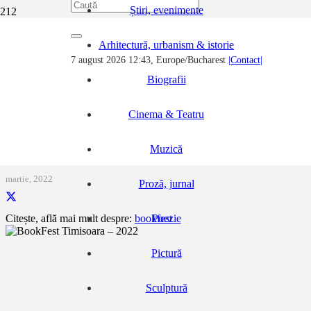
Știri, evenimente
Prima pagină
Arhitectură, urbanism & istorie
Noutăți, evenimente, știri...
7 august 2026 12:43, Europe/Bucharest
|Contact|
BookFest Timisoara – 2022
Biografii
Cinema & Teatru
BookFest Timisoara – 2022
Muzică
martie, 2022
Proză, jurnal
Poezie
Citește, află mai mult despre:
bookfest
Pictură
Sculptură