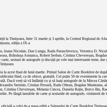
ii la Timișoara, între 31 martie și 3 aprilie, la Centrul Regional de Afa
ișoara, ediția a IX-a
u, Ioana Nicolaie, Dan Lungu, Radu Paraschivescu, Veronica D. Nicule
neasa, Brândușa Armanca, Robert Șerban, Cristina Chevereșan, Bogda
arte, sesiuni de autografe și discuții pe cele mai interesante teme, dar 
 Timișoara
nia la acest final de lună martie. Primul Salon de Carte Bookfest de după 
publicului fiind, ca de obicei, gratuită. Cel puțin 50 de evenimente la ca
urală. Dacă vreți să vă întâlniți cu și să luați autografe de la Mircea C
xandru Stermin, Cristian Presură, Radu Oltean, Bogdan Munteanu, alătu
, Cristina Chevereșan, Melania Cincea, Daniela Rațiu, Borco Ilin, R
rilie. Pe lângă lansările de carte și sesiunile de autografe, vizitatorii d
icială a celei de-a noua ediții a Salonului de Carte Bookfest Timișoara, 