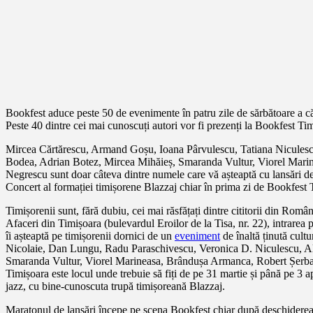
Bookfest aduce peste 50 de evenimente în patru zile de sărbătoare a cărț
Peste 40 dintre cei mai cunoscuți autori vor fi prezenți la Bookfest Tim
Mircea Cărtărescu, Armand Goșu, Ioana Pârvulescu, Tatiana Niculesc
Bodea, Adrian Botez, Mircea Mihăieș, Smaranda Vultur, Viorel Mari
Negrescu sunt doar câteva dintre numele care vă așteaptă cu lansări de c
Concert al formației timișorene Blazzaj chiar în prima zi de Bookfest
Timișorenii sunt, fără dubiu, cei mai răsfățați dintre cititorii din Româ
Afaceri din Timișoara (bulevardul Eroilor de la Tisa, nr. 22), intrarea 
îi așteaptă pe timișorenii dornici de un
eveniment
de înaltă ținută cult
Nicolaie, Dan Lungu, Radu Paraschivescu, Veronica D. Niculescu, Ale
Smaranda Vultur, Viorel Marineasa, Brândușa Armanca, Robert Șerban
Timișoara este locul unde trebuie să fiți de pe 31 martie și până pe 3 ap
jazz, cu bine-cunoscuta trupă timișoreană Blazzaj.
Maratonul de lansări începe pe scena Bookfest chiar după deschiderea of