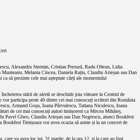
ceri
scu, Alexandru Stermin, Cristian Presură, Radu Oltean, Lidia
n Munteanu, Melania Cincea, Daniela Rațiu, Claudiu Arieșan sau Dan
și ca să prezinte cele mai așteptate cărți ale momentului
încheierea stării de alertă se deschide joia viitoare la Centrul de
re vor participa peste 40 dintre cei mai cunoscuți scriitori din România
ărtărescu, Armand Goșu, Ioana Pârvulescu, Tatiana Niculescu, Ioana
ri de cei mai cunoscuți autori timișoreni ca Mircea Mihăieș,
adu Pavel Gheo, Claudiu Arieșan sau Dan Negrescu, atunci Bookfest
e la Bookfest Timișoara vor avea ocazia să asiste și la un concert de
care va avea loc joi, 31 martie, de la ora 12, și la care au fost