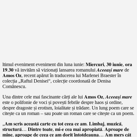
ltimul eveniment eveniment din luna iunie: 𝐌𝐢𝐞𝐫𝐜𝐮𝐫𝐢, 𝟑𝟎 𝐢𝐮𝐧𝐢𝐞, 𝐨𝐫𝐚
𝟏𝟗.𝟑𝟎 vă invităm să vizionați lansarea romanului 𝑨𝒄𝒆𝒆𝒂𝒔̦𝒊 𝒎𝒂𝒓𝒆 de
𝐀𝐦𝐨𝐬 𝐎𝐳, recent apărut în traducerea lui Marlenei Braester în
colecția „Raftul Denisei“, colecție coordonată de Denisa
Comănescu.
Una dintre cele mai fascinante cărți ale lui 𝐀𝐦𝐨𝐬 𝐎𝐳, 𝑨𝒄𝒆𝒆𝒂𝒔̦𝒊 𝒎𝒂𝒓𝒆
este o polifonie de voci și povești febrile despre haos și ordine,
despre dragoste și erotism, loialitate și trădare. Un lung poem care se
citește ca un roman – sau poate un roman care se citește ca un poem.
„𝐀𝐦 𝐬𝐜𝐫𝐢𝐬 𝐚𝐜𝐞𝐚𝐬𝐭𝐚̆ 𝐜𝐚𝐫𝐭𝐞 𝐜𝐮 𝐭𝐨𝐭 𝐜𝐞𝐞𝐚 𝐜𝐞 𝐚𝐦. 𝐋𝐢𝐦𝐛𝐚𝐣, 𝐦𝐮𝐳𝐢𝐜𝐚̆,
𝐬𝐭𝐫𝐮𝐜𝐭𝐮𝐫𝐚̆… 𝐃𝐢𝐧𝐭𝐫𝐞 𝐭𝐨𝐚𝐭𝐞, 𝐦𝐢-𝐞 𝐜𝐞𝐚 𝐦𝐚𝐢 𝐚𝐩𝐫𝐨𝐩𝐢𝐚𝐭𝐚̆. 𝐀𝐩𝐫𝐨𝐚𝐩𝐞 𝐝𝐞
𝐦𝐢𝐧𝐞, 𝐚𝐩𝐫𝐨𝐚𝐩𝐞 𝐝𝐞 𝐜𝐞𝐞𝐚 𝐜𝐞 𝐚𝐦 𝐝𝐨𝐫𝐢𝐭 𝐢̂𝐧𝐭𝐨𝐭𝐝𝐞𝐚𝐮𝐧𝐚… 𝐀𝐦 𝐦𝐞𝐫𝐬 𝐜𝐚̂𝐭