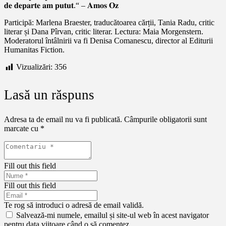
𝐝𝐞 𝐝𝐞𝐩𝐚𝐫𝐭𝐞 𝐚𝐦 𝐩𝐮𝐭𝐮𝐭.“ – 𝐀𝐦𝐨𝐬 𝐎𝐳
Participă: Marlena Braester, traducătoarea cărții, Tania Radu, critic
literar și Dana Pîrvan, critic literar. Lectura: Maia Morgenstern.
Moderatorul întâlnirii va fi Denisa Comanescu, director al Editurii
Humanitas Fiction.
Vizualizări:
356
Lasă un răspuns
Adresa ta de email nu va fi publicată.
Câmpurile obligatorii sunt
marcate cu
*
Fill out this field
Fill out this field
Te rog să introduci o adresă de email validă.
Salvează-mi numele, emailul și site-ul web în acest navigator
pentru data viitoare când o să comentez.