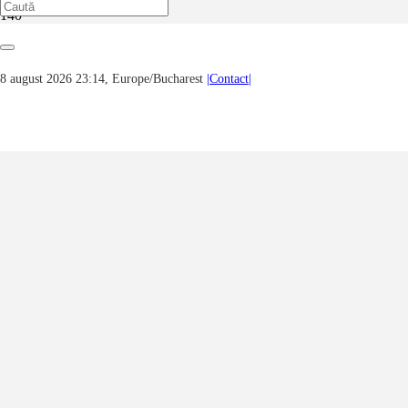
Prima pagină
Noutăți, evenimente, știri...
Amos Oz – Aceeași mare – Eveniment organizat de Humanitas
8 august 2026 23:14, Europe/Bucharest
|Contact|
Fiction