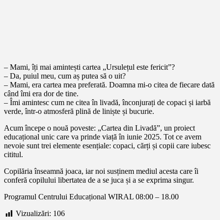
– Mami, îți mai amintești cartea „Ursulețul este fericit”?
– Da, puiul meu, cum aș putea să o uit?
– Mami, era cartea mea preferată. Doamna mi-o citea de fiecare dată
când îmi era dor de tine.
– Îmi amintesc cum ne citea în livadă, înconjurați de copaci și iarbă
verde, într-o atmosferă plină de liniște și bucurie.
Acum începe o nouă poveste: „Cartea din Livadă”, un proiect
educațional unic care va prinde viață în iunie 2025. Tot ce avem
nevoie sunt trei elemente esențiale: copaci, cărți și copii care iubesc
cititul.
Copilăria înseamnă joaca, iar noi susținem mediul acesta care îi
conferă copilului libertatea de a se juca și a se exprima singur.
Programul Centrului Educațional WIRAL 08:00 – 18.00
Vizualizări:
106