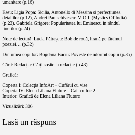
umanitare (p.16)
Eseu: Ligia Popa: Sicilia, Antonello di Messina și perfecțiunea
detaliilor (p.12), Andrei Paraschivescu: M.O.I. (Mystics Of India)
(p.23), Gabriela Grigore: Popularitatea lui Eminescu în rândul
tinerilor (p.24)
Note de lectură: Lucia Pătrașcu: Bob de rouă, hrană pe tărâmul
poeziei… (p.32)
Din umea copiilor: Bogdana Baciu: Poveste de adormit copiii (p.35)
Cărți: Redacția: Cărți sosite la redacție (p.43)
Grafică:
Coperta I: Colecția InfoArt – Cufărul cu vise
Coperta IV: Elena Liliana Fluture – Caii cu foc 2
Interior: Grafică de Elena Liliana Fluture
Vizualizări:
306
Lasă un răspuns