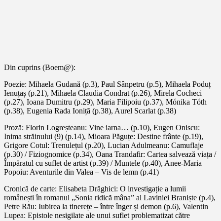
Din cuprins (Boem@):
Poezie: Mihaela Gudană (p.3), Paul Sânpetru (p.5), Mihaela Poduț
Ienuțaș (p.21), Mihaela Claudia Condrat (p.26), Mirela Cocheci
(p.27), Ioana Dumitru (p.29), Maria Filipoiu (p.37), Mónika Tóth
(p.38), Eugenia Rada Ioniță (p.38), Aurel Scarlat (p.38)
Proză: Florin Logreșteanu: Vine iarna… (p.10), Eugen Oniscu:
Inima străinului (9) (p.14), Mioara Păguțe: Destine frânte (p.19),
Grigore Cotul: Trenulețul (p.20), Lucian Adulmeanu: Camuflaje
(p.30) / Fiziognomice (p.34), Oana Trandafir: Cartea salvează viața /
Împăratul cu suflet de artist (p.39) / Muntele (p.40), Anee-Maria
Popoiu: Aventurile din Valea – Vis de lemn (p.41)
Cronică de carte: Elisabeta Drăghici: O investigație a lumii
românești în romanul „Sonia ridică mâna” al Laviniei Braniște (p.4),
Petre Rău: Iubirea la tinerețe – între înger și demon (p.6), Valentin
Lupea: Epistole nesigilate ale unui suflet problematizat către