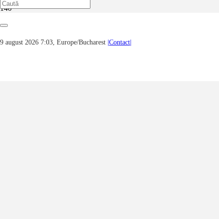
Prima pagină
Noutăți, evenimente, știri...
A apărut revista literară Boem@ nr. 162 (august 2022)
9 august 2026 7:03, Europe/Bucharest
|Contact|