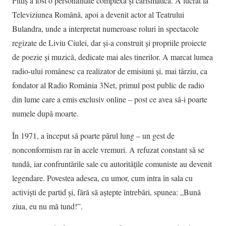
Pittiş a fost o personalitate complexă şi carismatică. A lucrat la
Televiziunea Română, apoi a devenit actor al Teatrului
Bulandra, unde a interpretat numeroase roluri în spectacole
regizate de Liviu Ciulei, dar și-a construit și propriile proiecte
de poezie și muzică, dedicate mai ales tinerilor. A marcat lumea
radio-ului românesc ca realizator de emisiuni şi, mai târziu, ca
fondator al Radio România 3Net, primul post public de radio
din lume care a emis exclusiv online – post ce avea să-i poarte
numele după moarte.
În 1971, a început să poarte părul lung – un gest de
nonconformism rar în acele vremuri. A refuzat constant să se
tundă, iar confruntările sale cu autoritățile comuniste au devenit
legendare. Povestea adesea, cu umor, cum intra în sala cu
activiști de partid și, fără să aștepte întrebări, spunea: „Bună
ziua, eu nu mă tund!”.