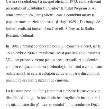
Cariera sa radiofonică a început oficial în 1973, când a devenit
prezentatorul „Clubului Curioşilor” la fostul Program 3. Au
urmat emisiuni ca „Pittiş Show”, care a contribuit masiv la
popularizarea muzicii pop-rock, și, după 1989, „Declaraţie de
iubire”, realizată împreună cu Camelia Stănescu, la Radio
România Cultural.
În 1998, a preluat conducerea postului România Tineret, iar la
16 noiembrie 2004 a transformat acest post în Radio România
3Net, un proiect vizionar pentru acea perioadă. A modernizat
complet echipa, abordarea și tehnologia, formând o comunitate
online activă, în care ascultătorii au devenit parte din conținut,
unii dintre ei chiar realizatori de emisiuni.
La lansarea postului, Pittiş a renunțat simbolic la câteva şuviţe
din părul său lung – în loc de clasica panglică de inaugurare, i
s-a tăiat o parte din păr, „ceremonialul” fiind condus de Ducu