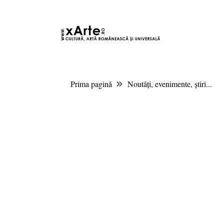
9 august 2026 17:21, Europe/Bucharest
|Contact|
Prima pagină
Noutăți, evenimente, știri...