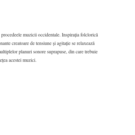
 procedeele muzicii occidentale. Inspiraţia folclorică
onante creatoare de tensiune şi agitaţie se relaxează
multiplelor planuri sonore suprapuse, din care trebuie
ețea acestei muzici.