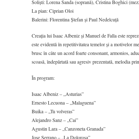
Soliști: Lorena Sanda (soprană), Cristina Boghici (me
La pian: Ciprian Oloi
Balerini: Florentina Ștefan și Paul Nedelcuță
Creația lui Isaac Albeniz și Manuel de Falla este reprez
este evidentă în repetitivitatea temelor şi a motivelor m
brusc în câte un acord foarte consonant, armonios, aducă
scoasă, îndepărtată sau agresiv prezentată, melodia pri
În program:
Isaac Albeniz – „Asturias”
Ernesto Lecuona – „Malaguena”
Buika – „Tu volveras”
Alejandro Sanz – „Cai”
Agustin Lara – „Canzoneta Granada”
Jose Serrano – „La Dolorosa”