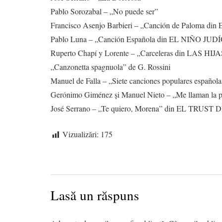
Pablo Sorozabal – „No puede ser”
Francisco Asenjo Barbieri – „Canción de Paloma
Pablo Luna – „Canción Española din EL NIÑO JUD
Ruperto Chapí y Lorente – „Carceleras din LAS 
„Canzonetta spagnuola” de G. Rossini
Manuel de Falla – „Siete canciones populares española
Gerónimo Giménez și Manuel Nieto – „Me llaman 
José Serrano – „Te quiero, Morena” din EL TRU
Vizualizări:
175
Lasă un răspuns