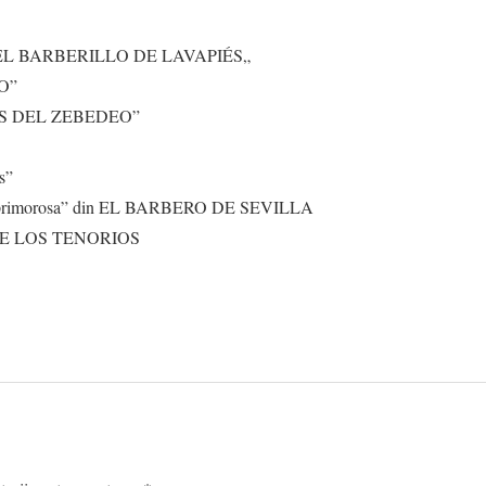
 din EL BARBERILLO DE LAVAPIÉS„
ÍO”
HIJAS DEL ZEBEDEO”
s”
la primorosa” din EL BARBERO DE SEVILLA
ST DE LOS TENORIOS