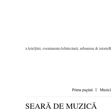
xArte
Știri, evenimente
Arhitectură, urbanism & istorie
B
Prima pagină
Muzic
SEARĂ DE MUZICĂ