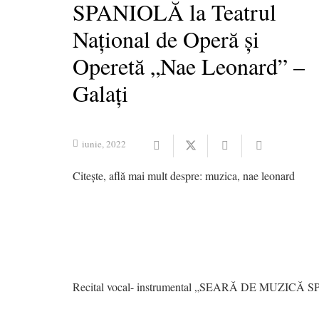
SPANIOLĂ la Teatrul
Național de Operă și
Operetă „Nae Leonard” –
Galați
iunie, 2022
Citește, află mai mult despre:
muzica
,
nae leonard
Recital vocal- instrumental „SEARĂ DE MUZICĂ 