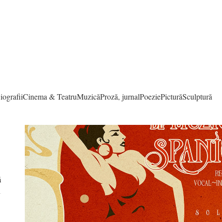
iografii
Cinema & Teatru
Muzică
Proză, jurnal
Poezie
Pictură
Sculptură
ă