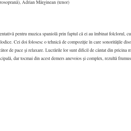
zzosoprană), Adrian Mărginean (tenor)
entativă pentru muzica spaniolă prin faptul că ei au îmbinat folclorul, cu
elodice. Cei doi folosesc o tehnică de compoziţie în care sonorităţile dis
tor de pace și relaxare. Lucrările lor sunt dificil de cântat din pricina 
ncipală, dar tocmai din acest demers anevoios și complex, rezultă frumus