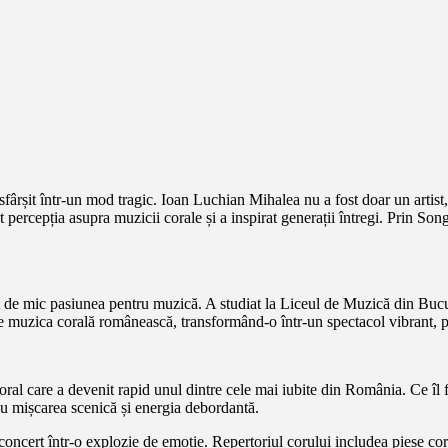
sfârșit într-un mod tragic. Ioan Luchian Mihalea nu a fost doar un artist
 percepția asupra muzicii corale și a inspirat generații întregi. Prin S
 mic pasiunea pentru muzică. A studiat la Liceul de Muzică din București
eze muzica corală românească, transformând-o într-un spectacol vibrant, p
al care a devenit rapid unul dintre cele mai iubite din România. Ce îl 
cu mișcarea scenică și energia debordantă.
ncert într-o explozie de emoție. Repertoriul corului includea piese coral