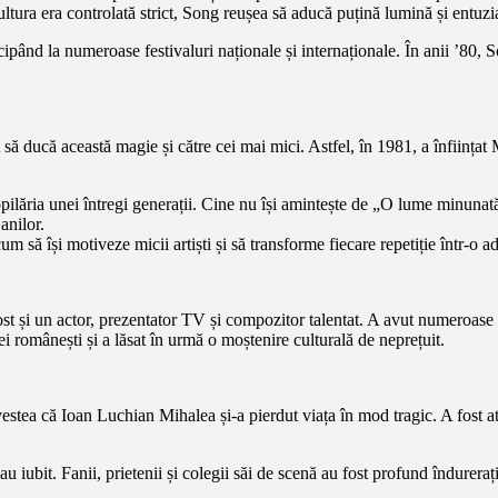
ultura era controlată strict, Song reușea să aducă puțină lumină și entuz
cipând la numeroase festivaluri naționale și internaționale. În anii ’80,
să ducă această magie și către cei mai mici. Astfel, în 1981, a înființat
pilăria unei întregi generații. Cine nu își amintește de „O lume minunat
anilor.
um să își motiveze micii artiști și să transforme fiecare repetiție într-o 
fost și un actor, prezentator TV și compozitor talentat. A avut numeroase
i românești și a lăsat în urmă o moștenire culturală de neprețuit.
stea că Ioan Luchian Mihalea și-a pierdut viața în mod tragic. A fost a
au iubit. Fanii, prietenii și colegii săi de scenă au fost profund îndureraț