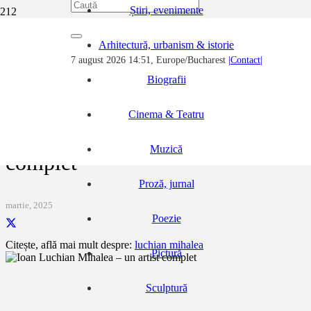
Știri, evenimente
Prima pagină
Arhitectură, urbanism & istorie
Biografii
7 august 2026 14:51, Europe/Bucharest
|Contact|
Ioan Luchian Mihalea – un artist complet
Biografii
Cinema & Teatru
Ioan Luchian Mihalea – un artist
Muzică
complet
Proză, jurnal
martie, 2025
Poezie
Citește, află mai mult despre:
luchian mihalea
Pictură
Sculptură