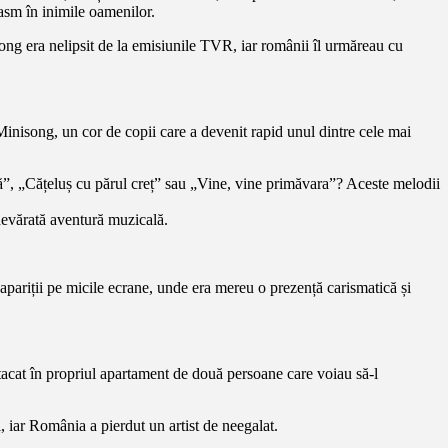
iasm în inimile oamenilor.
 Song era nelipsit de la emisiunile TVR, iar românii îl urmăreau cu
 Minisong, un cor de copii care a devenit rapid unul dintre cele mai
ă”, „Cățeluș cu părul creț” sau „Vine, vine primăvara”? Aceste melodii
adevărată aventură muzicală.
 apariții pe micile ecrane, unde era mereu o prezență carismatică și
tacat în propriul apartament de două persoane care voiau să-l
i, iar România a pierdut un artist de neegalat.