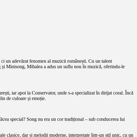
, ci un adevărat fenomen al muzicii românești. Cu un talent
ong și Minisong, Mihalea a adus un suflu nou în muzică, oferindu-le
, iar apoi la Conservator, unde s-a specializat în dirijat coral. Încă
lin de culoare și emoție.
făcea special? Song nu era un cor tradițional – sub conducerea lui
e clasice, dar și melodii moderne, interpretate într-un stil unic, cu un