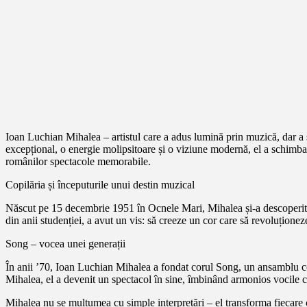
Ioan Luchian Mihalea – artistul care a adus lumină prin muzică, dar a 
excepțional, o energie molipsitoare și o viziune modernă, el a schimbat
românilor spectacole memorabile.
Copilăria și începuturile unui destin muzical
Născut pe 15 decembrie 1951 în Ocnele Mari, Mihalea și-a descoperit de
din anii studenției, a avut un vis: să creeze un cor care să revoluțion
Song – vocea unei generații
În anii ’70, Ioan Luchian Mihalea a fondat corul Song, un ansamblu cor
Mihalea, el a devenit un spectacol în sine, îmbinând armonios vocile 
Mihalea nu se mulțumea cu simple interpretări – el transforma fiecare co