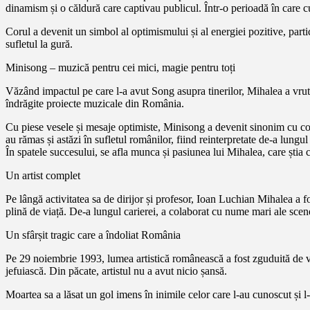
dinamism și o căldură care captivau publicul. Într-o perioadă în care c
Corul a devenit un simbol al optimismului și al energiei pozitive, parti
sufletul la gură.
Minisong – muzică pentru cei mici, magie pentru toți
Văzând impactul pe care l-a avut Song asupra tinerilor, Mihalea a vrut 
îndrăgite proiecte muzicale din România.
Cu piese vesele și mesaje optimiste, Minisong a devenit sinonim cu co
au rămas și astăzi în sufletul românilor, fiind reinterpretate de-a lungul 
În spatele succesului, se afla munca și pasiunea lui Mihalea, care știa c
Un artist complet
Pe lângă activitatea sa de dirijor și profesor, Ioan Luchian Mihalea a 
plină de viață. De-a lungul carierei, a colaborat cu nume mari ale scene
Un sfârșit tragic care a îndoliat România
Pe 29 noiembrie 1993, lumea artistică românească a fost zguduită de ve
jefuiască. Din păcate, artistul nu a avut nicio șansă.
Moartea sa a lăsat un gol imens în inimile celor care l-au cunoscut și l-