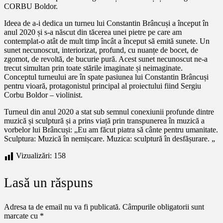
CORBU Boldor.
Ideea de a-i dedica un turneu lui Constantin Brâncuși a început în
anul 2020 și s-a născut din tăcerea unei pietre pe care am
contemplat-o atât de mult timp încât a început să emită sunete. Un
sunet necunoscut, interiorizat, profund, cu nuanțe de bocet, de
zgomot, de revoltă, de bucurie pură. Acest sunet necunoscut ne-a
trecut simultan prin toate stările imaginate și neimaginate.
Conceptul turneului are în spate pasiunea lui Constantin Brâncuși
pentru vioară, protagonistul principal al proiectului fiind Sergiu
Corbu Boldor – violinist.
Turneul din anul 2020 a stat sub semnul conexiunii profunde dintre
muzică și sculptură și a prins viață prin transpunerea în muzică a
vorbelor lui Brâncuși: „Eu am făcut piatra să cânte pentru umanitate.
Sculptura: Muzică în nemișcare. Muzica: sculptură în desfășurare. „
Vizualizări:
158
Lasă un răspuns
Adresa ta de email nu va fi publicată.
Câmpurile obligatorii sunt
marcate cu
*