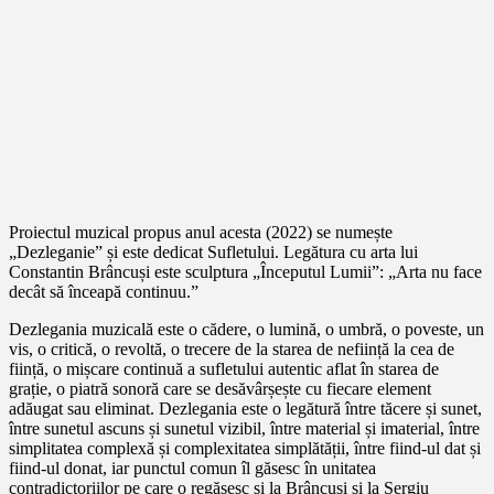
Proiectul muzical propus anul acesta (2022) se numește
„Dezleganie” și este dedicat Sufletului. Legătura cu arta lui
Constantin Brâncuși este sculptura „Începutul Lumii”: „Arta nu face
decât să înceapă continuu.”
Dezlegania muzicală este o cădere, o lumină, o umbră, o poveste, un
vis, o critică, o revoltă, o trecere de la starea de neființă la cea de
ființă, o mișcare continuă a sufletului autentic aflat în starea de
grație, o piatră sonoră care se desăvârșește cu fiecare element
adăugat sau eliminat. Dezlegania este o legătură între tăcere și sunet,
între sunetul ascuns și sunetul vizibil, între material și imaterial, între
simplitatea complexă și complexitatea simplătății, între fiind-ul dat și
fiind-ul donat, iar punctul comun îl găsesc în unitatea
contradictoriilor pe care o regăsesc și la Brâncuși și la Sergiu