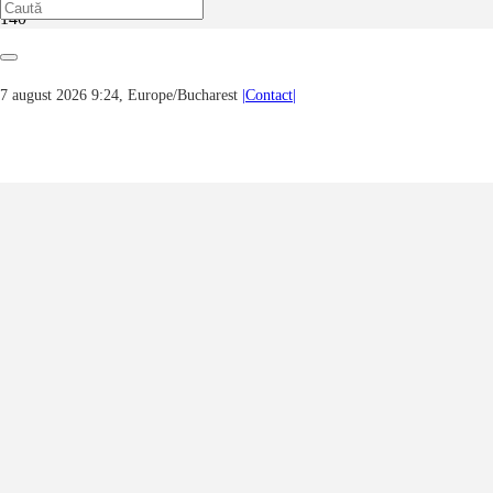
Prima pagină
Muzică
Dezleganie – Turneu C. Brancusi & lansare de album ( 9 – 22
7 august 2026 9:24, Europe/Bucharest
|Contact|
februarie 2022 ) – Transilvania