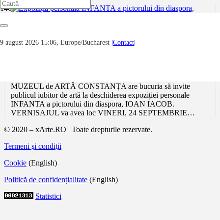
9 august 2026 15:06, Europe/Bucharest
|Contact|
Expoziția personală INFANTA a pictorului
din diaspora, IOAN IACOB – VINERI, 24
SEPTEMBRIE 2021, la ora 16.00
MUZEUL de ARTĂ CONSTANȚA are bucuria să invite
publicul iubitor de artă la deschiderea expoziției personale
INFANTA a pictorului din diaspora, IOAN IACOB.
VERNISAJUL va avea loc VINERI, 24 SEPTEMBRIE…
© 2020 – xArte.RO | Toate drepturile rezervate.
Termeni şi condiţii
Cookie
(English)
Politică de confidențialitate
(English)
Statistici