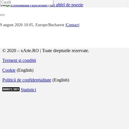
Constanta Apetroaie, un altfel de poezie
9 august 2026 10:05, Europe/Bucharest
|Contact|
Mai multe volume de versuri aduc în atenţie numele Constanţei
Apetroaie: Ana lui Manole (debut, 1996); Semne astrale (1998);
Spre Astralia (2005); Dezleagă-mă (2006); Izvor de cer (2007);
Inanna (2009);…
© 2020 – xArte.RO | Toate drepturile rezervate.
Termeni şi condiţii
Cookie
(English)
Politică de confidențialitate
(English)
Statistici