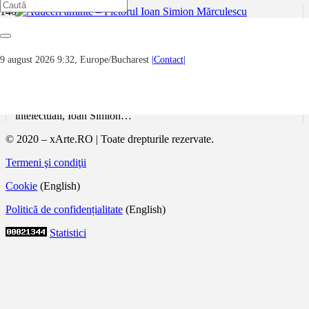
Aduceri aminte – Pictorul Ioan Simion
Mărculescu
9 august 2026 9:32, Europe/Bucharest
|Contact|
Se împlinesc 80 de ani de la nașterea pictorului Ioan Simion
Mărculescu (12.01.1943-09.04.2001), fost director al Muzeului
de Artă Vizuală Galați. Născut la Cernăuți, într-o familie de
intelectuali, Ioan Simion…
© 2020 – xArte.RO | Toate drepturile rezervate.
Termeni şi condiţii
Cookie
(English)
Politică de confidențialitate
(English)
Statistici