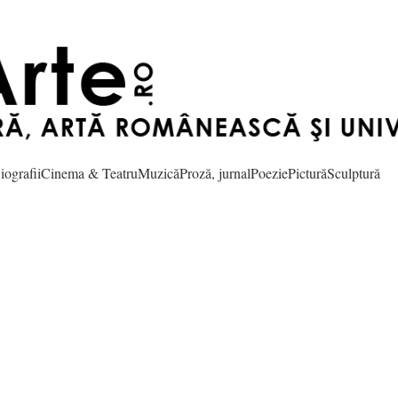
iografii
Cinema & Teatru
Muzică
Proză, jurnal
Poezie
Pictură
Sculptură