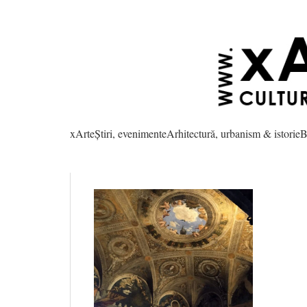
xArte
Știri, evenimente
Arhitectură, urbanism & istorie
B