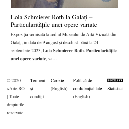
Lola Schmierer Roth la Galați –
Particularitățile unei opere variate
Expoziția vernisată la sediul Muzeului de Artă Vizuală din
Galați, în data de 9 august și deschisă până la 24
septembrie 2023, 𝐋𝐨𝐥𝐚 𝐒𝐜𝐡𝐦𝐢𝐞𝐫𝐞𝐫 𝐑𝐨𝐭𝐡. 𝐏𝐚𝐫𝐭𝐢𝐜𝐮𝐥𝐚𝐫𝐢𝐭𝐚̆𝐭̦𝐢𝐥𝐞
𝐮𝐧𝐞𝐢 𝐨𝐩𝐞𝐫𝐞 𝐯𝐚𝐫𝐢𝐚𝐭𝐞, va…
© 2020 –
Termeni
Cookie
Politică de
xArte.RO
şi
(English)
confidențialitate
Statistici
| Toate
condiţii
(English)
drepturile
rezervate.