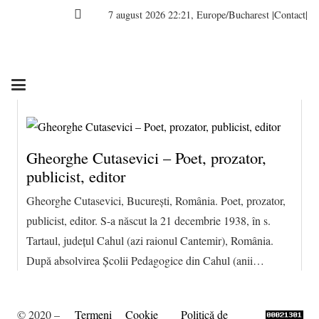
7 august 2026 22:21, Europe/Bucharest
|Contact|
Gheorghe Cutasevici – Poet, prozator,
publicist, editor
Gheorghe Cutasevici, București, România. Poet, prozator,
publicist, editor. S-a născut la 21 decembrie 1938, în s.
Tartaul, județul Cahul (azi raionul Cantemir), România.
După absolvirea Şcolii Pedagogice din Cahul (anii…
© 2020 –
Termeni
Cookie
Politică de