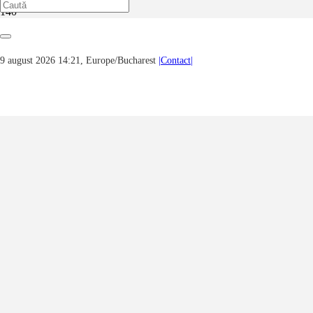
Prima pagină
Cinema & Teatru
Ziua mondială a teatrului, pe 27 martie
9 august 2026 14:21, Europe/Bucharest
|Contact|