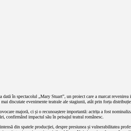
a dată în spectacolul „Mary Stuart”, un proiect care a marcat revenirea i
ai discutate evenimente teatrale ale stagiunii, atât prin forța distribuției
rovocare majoră, ci și o recunoaștere importantă: actrița a fost nomi
zări, confirmând impactul său în peisajul teatral românesc.
tensă din spatele producției, despre presiunea și vulnerabilitatea profes