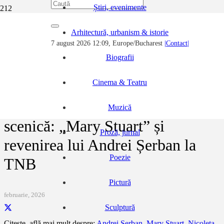
Știri, evenimente
Prima pagină
Arhitectură, urbanism & istorie
Cinema & Teatru
7 august 2026 12:09, Europe/Bucharest
|Contact|
Trei destine, o confruntare scenică: „Mary Stuart” și revenirea lui
Andrei Șerban la TNB
Biografii
Cinema & Teatru
Trei destine, o confruntare
Muzică
scenică: „Mary Stuart” și
Proză, jurnal
revenirea lui Andrei Șerban la
Poezie
TNB
Pictură
februarie, 2026
Sculptură
Citește, află mai mult despre:
Andrei Șerban
,
Mary Stuart
,
Nicoleta