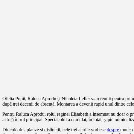
Ofelia Popii, Raluca Aprodu și Nicoleta Lefter s-au reunit pentru prim
după trei decenii de absență. Montarea a devenit rapid unul dintre cele m
Pentru Raluca Aprodu, rolul reginei Elisabeth a însemnat nu doar o p
actriță în rol principal. Spectacolul a cumulat, în total, șapte nominali
Dincolo de aplauze și distincții, cele trei actrițe vorbesc
despre
munca in