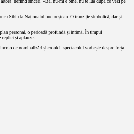
altora, nefiind sinceri. «Bă, nu-mi e bine, nu te lua după ce vezi pe
nca Sibiu la Naționalul bucureștean. O tranziție simbolică, dar și
 plan personal, o perioadă profundă și intimă. În timpul
 replici și aplauze.
Dincolo de nominalizări și cronici, spectacolul vorbește despre forța