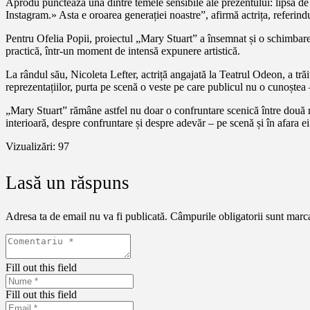
Aprodu punctează una dintre temele sensibile ale prezentului: lipsa de 
Instagram.» Asta e oroarea generației noastre”, afirmă actrița, referindu-
Pentru Ofelia Popii, proiectul „Mary Stuart” a însemnat și o schimbare
practică, într-un moment de intensă expunere artistică.
La rândul său, Nicoleta Lefter, actriță angajată la Teatrul Odeon, a tr
reprezentațiilor, purta pe scenă o veste pe care publicul nu o cunoștea –
„Mary Stuart” rămâne astfel nu doar o confruntare scenică între două reg
interioară, despre confruntare și despre adevăr – pe scenă și în afara ei
Vizualizări:
97
Lasă un răspuns
Adresa ta de email nu va fi publicată.
Câmpurile obligatorii sunt marc
Fill out this field
Fill out this field