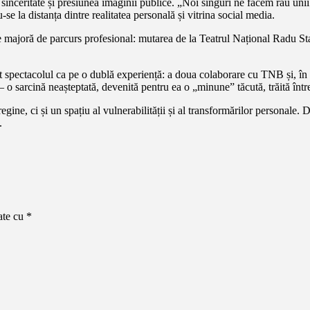
sinceritate și presiunea imaginii publice. „Noi singuri ne facem rău unii 
se la distanța dintre realitatea personală și vitrina social media.
 majoră de parcurs profesional: mutarea de la Teatrul Național Radu Sta
ăit spectacolul ca pe o dublă experiență: a doua colaborare cu TNB și, în
 o sarcină neașteptată, devenită pentru ea o „minune” tăcută, trăită între
ine, ci și un spațiu al vulnerabilității și al transformărilor personale. 
.
ate cu
*