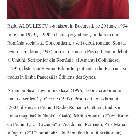
Radu ALDULESCU s-a născut în București, pe 29 iunie 1954.
Între anii 1973 și 1990, a lucrat pe șantiere și în fabrici din
România socialistă. Concomitent, a scris două romane: Sonata
pentru acordeon (1993), roman distins cu Premiul pentru debut
al Uniunii Scriitorilor din România, și Amantul Colivăresei
(1995), distins cu Premiul Editorilor particulari din România și
tradus în limba franceză la Éditions des Syrtes.
A mai publicat: Îngerul încălecat (1996), Istoria eroilor unui
ținut de verdeață și răcoare (1997), Proorocii Ierusalimului
(2004; distins cu Premiul Radio România Cultural, tradus în
limba maghiară la Napkút Kiadó), Mirii nemuririi (2006; distins
cu Premiul „Ion Creangă“ al Academiei Române), Ana Maria
și îngerii (2010; nominalizat la Premiile Uniunii Scriitorilor),