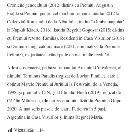
Cronicile genocidului (2012; distins cu Premiul Augustin
Frățilă și Premiul pentru cel mai bun roman al anului 2012 la
Colocviul Romanului de la Alba Iulia, tradus în limba maghiară
la Napkút Kiadó, 2016), Istoria Regelui Gogoșar (2015; distins
cu Premiul revistei Familia), Rezidenți în Casa Visurilor (2018)
și Drumu-i lung, căldura mare (2021, nominalizat la Premiile
Leibniz), majoritatea având parte de mai multe reeditări.
A fost coscenarist, pe baza romanului Amantul Colivăresei, al
filmului Terminus Paradis (regizat de Lucian Pintilie), care a
obținut Marele Premiu al Juriului la Festivalul de la Veneția,
1998, și premiul UCIN, și al filmului Heidi (2019), regizat de
Cătălin Mitulescu,
film
cu zece nominalizări la Premiile Gopo
2020. A mai scris piesele de teatru Fericirea în 5 pași,
Argentina în Casa Visurilor și Inima Reginei Maria.
Vizualizări:
114