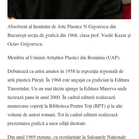
Absolvent al Institului de Arte Plastice N.Gigorescu din
București secția de grafică din 1968, clasa prof. Vasile Kazar și
Octav Grigorescu.
Membru al Uniunii Artiștilor Plastici din România (UAP).
Debutează ca artist amator in 1958 la expoziția regională de
artă plastică Pitești. În 1968 este angajat ca grafician la Editura
Tineretului. Un an mai târziu ajunge la Editura Minerva unde
lucrează pana în anul 2000. În cadrul editurii realizează
numeroase coperți la Biblioteca Pentru Toți (BPT) și la alte
volume de autori romani. Tot în cadrul editurii realizează
prezentarea grafică a unor ediții ilustrate.
Din anul 1969 expune, cu regularitate la Saloanele Naționale