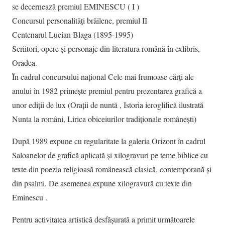
se decernează premiul EMINESCU ( I )
Concursul personalități brăilene, premiul II
Centenarul Lucian Blaga (1895-1995)
Scriitori, opere și personaje din literatura română în exlibris,
Oradea.
În cadrul concursului național Cele mai frumoase cărți ale
anului în 1982 primește premiul pentru prezentarea grafică a
unor ediții de lux (Orații de nuntă , Istoria ieroglifică ilustrată
Nunta la români, Lirica obiceiurilor tradiționale românești)
După 1989 expune cu regularitate la galeria Orizont în cadrul
Saloanelor de grafică aplicată și xilogravuri pe teme biblice cu
texte din poezia religioasă românească clasică, contemporană și
din psalmi. De asemenea expune xilogravură cu texte din
Eminescu .
Pentru activitatea artistică desfășurată a primit următoarele