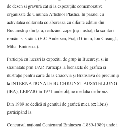
de desen si gravură cât și la expozițiile comemorative
organizate de Uniunea Artistilor Plastici. În paralel cu
activitatea editorială colaborează cu diferite edituri din
București și din țara, realizând coperți și ilustrații la scriitori
români si străini. (H.C Andersen, Frații Grimm, Ion Creangă,
Mihai Eminescu).
Participă cu lucrări la expoziții de grup în București și în
străinătate prin UAP. Participă la bienalele de grafică și
ilustrație pentru carte de la Cracovia și Bratislava de precum și
la INTERNATIONALE BUCHKUNST AUSSTELLUNG
(IBA), LEIPZIG în 1971 unde obține medalia de bronz.
Din 1989 se dedică și genului de grafică mică (ex libris)
participând la:
Concursul național Centenarul Eminescu (1889-1989) unde i