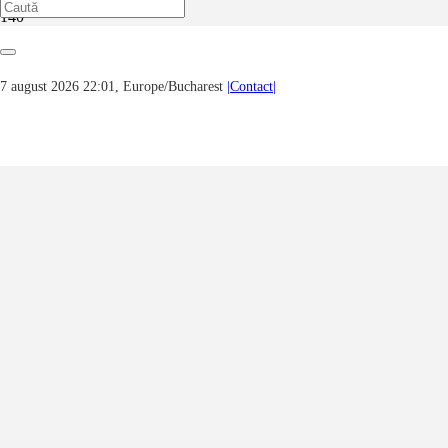
Prima pagină
Arhitectură, urbanism & istorie
O poveste cu iz de roman politist – Tita Cristescu, Miss Romania,
7 august 2026 22:01, Europe/Bucharest
|Contact|
1926