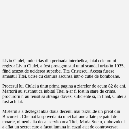
Liviu Ciulei, industrias din perioada interbelica, tatal celebrului
regizor Liviu Ciulei, a fost protagonistul unui scandal urias în 1935,
fiind acuzat de uciderea superbei Tita Cristescu. Acesta fusese
amantul Titei, ucise cu cianura ascunsa intr-o cutie de bomboane.
Procesul lui Ciulei a tinut prima pagina a ziarelor de acum 82 de ani.
Martorii au sustinut ca iubitul Titei n-ar fi fost in stare de crima,
procurorii n-au reusit sa stranga dovezi suficiente si, in final, Ciulei a
fost achitat.
Misterul s-a dezlegat abia doua decenii mai tarziu,de un preot din
Bucuresti. Chemat la spovedania unei batrane aflate pe patul de
moarte, nimeni alta decat servitoarea Titei, Maria Suciu, duhovnicul
a aflat un secret care a facut lumina in cazul atat de controversat.