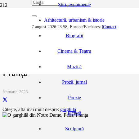
Știri, evenimente
Prima pagină
Arhitectură, urbanism & istorie
Arhitectură, urbanism & istorie
7 august 2026 23:58, Europe/Bucharest
|Contact|
O garghilă din Notre Dame, Paris, Franța
Biografii
Cinema & Teatru
O garghilă din Notre Dame, Paris,
Muzică
Franța
Proză, jurnal
februarie, 2023
Poezie
Citește, află mai mult despre:
garghilă
Pictură
Sculptură