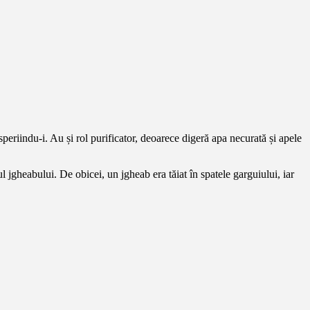
periindu-i. Au și rol purificator, deoarece digeră apa necurată și apele
ul jgheabului. De obicei, un jgheab era tăiat în spatele garguiului, iar