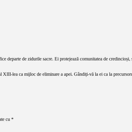
ce departe de zidurile sacre. Ei protejează comunitatea de credincioși, s
al XIII-lea ca mijloc de eliminare a apei. Gândiți-vă la ei ca la precursor
ate cu
*