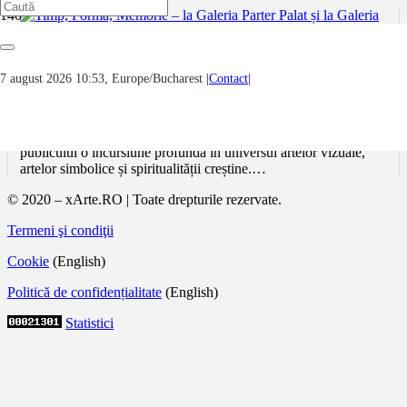
Timp, Formă, Memorie – la Galeria Parter
7 august 2026 10:53, Europe/Bucharest
|Contact|
Palat și la Galeria Ghețăria
Expoziția de pictură și grafică „Timp, Formă, Memorie –
Vămile văzduhului”, semnată de Valeriu Șușnea, a propus
publicului o incursiune profundă în universul artelor vizuale,
artelor simbolice și spiritualității creștine.…
© 2020 – xArte.RO | Toate drepturile rezervate.
Termeni şi condiţii
Cookie
(English)
Politică de confidențialitate
(English)
Statistici