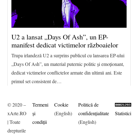
U2 a lansat „Days Of Ash”, un EP-
manifest dedicat victimelor războaielor
Trupa irlandeză U2 a surprins publicul cu lansarea EP-ului
„Days Of Ash”, un material puternic politic și emoționant,
dedicat victimelor conflictelor armate din ultimii ani. Este
primul set consistent de…
© 2020 –
Termeni
Cookie
Politică de
xArte.RO
şi
(English)
confidențialitate
Statistici
| Toate
condiţii
(English)
drepturile