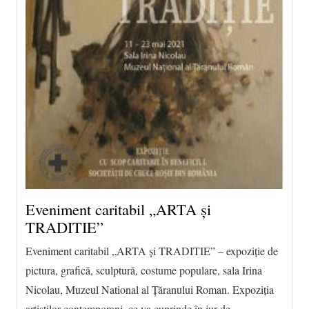
Eveniment caritabil „ARTA și
TRADITIE”
Eveniment caritabil „ARTA și TRADITIE” – expoziție de
pictura, grafică, sculptură, costume populare, sala Irina
Nicolau, Muzeul National al Țăranului Roman. Expoziția
artiștilor contemporani, ce va cuprinde în jur de…