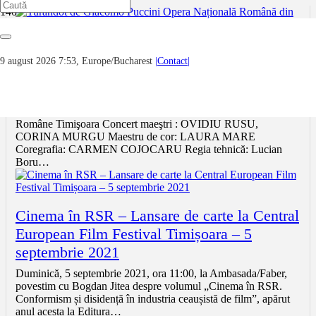
Turandot de Giacomo Puccini Opera
9 august 2026 7:53, Europe/Bucharest
|Contact|
Națională Română din Timișoara –
septembrie 2021
Corul, orchestra şi ansamblul de balet ale Operei Naţionale
Române Timişoara Concert maeştri : OVIDIU RUSU,
CORINA MURGU Maestru de cor: LAURA MARE
Coregrafia: CARMEN COJOCARU Regia tehnică: Lucian
Boru…
Cinema în RSR – Lansare de carte la Central
European Film Festival Timișoara – 5
septembrie 2021
Duminică, 5 septembrie 2021, ora 11:00, la Ambasada/Faber,
povestim cu Bogdan Jitea despre volumul „Cinema în RSR.
Conformism și disidență în industria ceaușistă de film”, apărut
anul acesta la Editura…