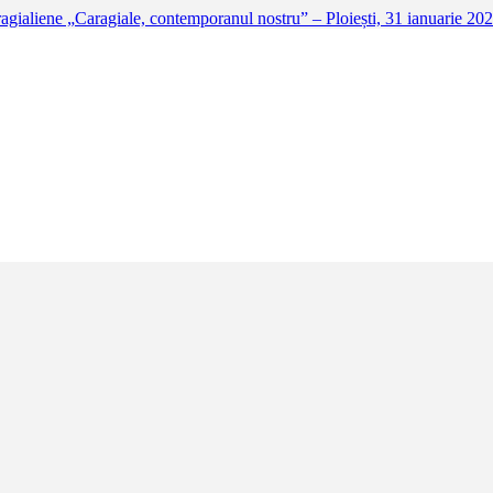
a personajelor caragialiene „Caragiale, contempora
diție a Concursului Național de interpretare artistică a personajelor ca