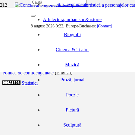
Știri, evenimente
Concursul Național de interpretare artistică 
Arhitectură, urbanism & istorie
8 august 2026 9:22, Europe/Bucharest
|Contact|
Pe 31 ianuarie 2026, la Ploiești, a avut loc cea de-a XXVIII-a e
dedicat creativității, expresivității…
Biografii
© 2020 – xArte.RO | Toate drepturile rezervate.
Cinema & Teatru
Termeni şi condiţii
Cookie
(English)
Muzică
Politică de confidențialitate
(English)
Proză, jurnal
Statistici
Poezie
Pictură
Sculptură