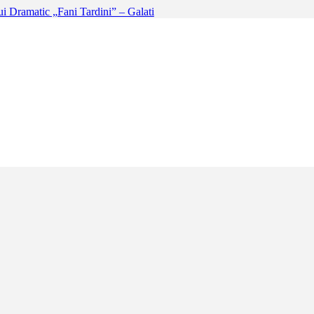
re a Teatrului Dramatic „Fani Tardini” – Galati
 fată cocoțată într-un copac devine și mai ciudată atunci când el realize