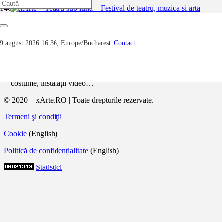
xArte – Teatru sub luna – Festival de teatru,
muzica si arta
9 august 2026 16:36, Europe/Bucharest
|Contact|
Ajuns la Ediția a 7-a, festivalul aduce pe scenă spectacole de
teatru independent, show-uri de improvizație, concerte de jazz,
caffe-concert sau rock acustic, expoziții de fotografie, pictură,
costume, instalații video…
© 2020 – xArte.RO | Toate drepturile rezervate.
Termeni şi condiţii
Cookie
(English)
Politică de confidențialitate
(English)
Statistici