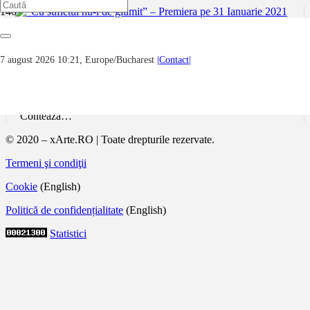
“Cu sufletul nu-i de glumit” – Premiera pe
31 Ianuarie 2021
7 august 2026 10:21, Europe/Bucharest
|Contact|
Piesa dramaturgului bulgar este construită în jurul ideii unui
priveghi, pe care îl tratează în note tragicomice. Fiind întrebat
cum își alege un text, regizorul Sorin Militaru a spus:
“Contează…
© 2020 – xArte.RO | Toate drepturile rezervate.
Termeni şi condiţii
Cookie
(English)
Politică de confidențialitate
(English)
Statistici