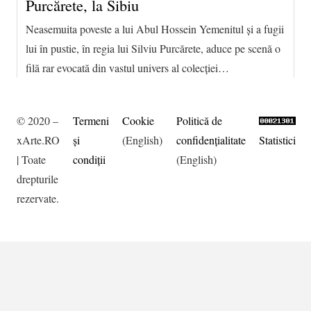
Purcărete, la Sibiu
Neasemuita poveste a lui Abul Hossein Yemenitul și a fugii
lui în pustie, în regia lui Silviu Purcărete, aduce pe scenă o
filă rar evocată din vastul univers al colecției…
© 2020 –
Termeni
Cookie
Politică de
xArte.RO
şi
(English)
confidențialitate
Statistici
| Toate
condiţii
(English)
drepturile
rezervate.