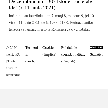
De ce iubim anii `30? Istorie, societate,
idei (7-11 iunie 2021)
Întâlnirile au loc zilnic: luni 7, marţi 8, miercuri 9, joi 10,
vineri 11 iunie 2021, de la 19.00-21.00. Perioada anilor
treizeci va rămâne în istoria României ca o veritabilă…
© 2020 –
Termeni
Cookie
Politică de
xArte.RO
şi
(English)
confidențialitate
Statistici
| Toate
condiţii
(English)
drepturile
rezervate.