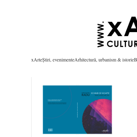
xArte
Știri, evenimente
Arhitectură, urbanism & istorie
B