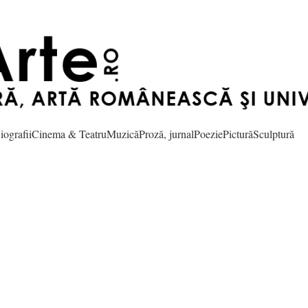
iografii
Cinema & Teatru
Muzică
Proză, jurnal
Poezie
Pictură
Sculptură