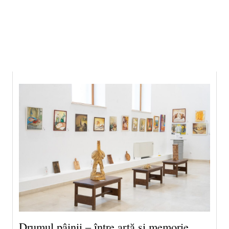
6 august 2026 19:20, Europe/Bucharest
|Contact|
Drumul pâinii – între artă și memorie