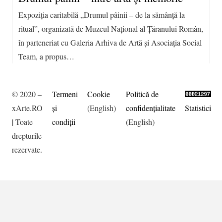
Expoziția caritabilă „Drumul pâinii – de la sămânță la
ritual”, organizată de Muzeul Național al Țăranului Român,
în parteneriat cu Galeria Arhiva de Artă și Asociația Social
Team, a propus…
© 2020 –
Termeni
Cookie
Politică de
xArte.RO
şi
(English)
confidențialitate
Statistici
| Toate
condiţii
(English)
drepturile
rezervate.