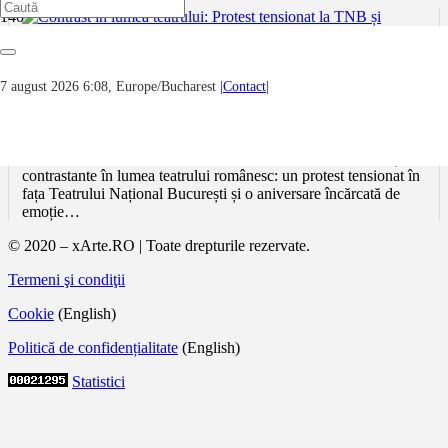
Contrast în lumea teatrului: Protest tensionat
7 august 2026 6:08, Europe/Bucharest
|Contact|
la TNB și omagiu plin de respect pentru
Victor Rebengiuc la 93 de ani
Ziua de 10 februarie 2026 a adus două momente puternice și
contrastante în lumea teatrului românesc: un protest tensionat în
fața Teatrului Național București și o aniversare încărcată de
emoție…
© 2020 – xArte.RO | Toate drepturile rezervate.
Termeni şi condiţii
Cookie
(English)
Politică de confidențialitate
(English)
Statistici